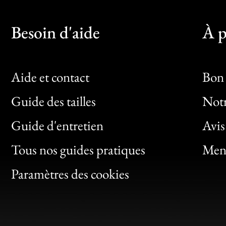
Besoin d'aide
À p
Aide et contact
Bon 
Guide des tailles
Notr
Bon
Guide d'entretien
Avis
Clic
Tous nos guides pratiques
Ment
Bon
Paramètres des cookies
Gen