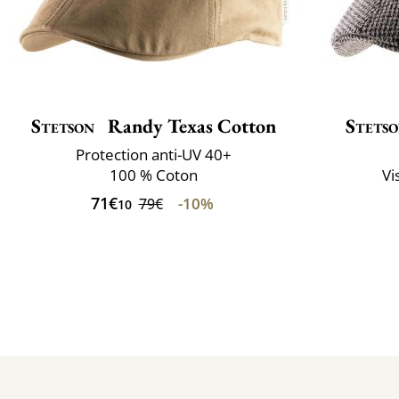
Stetson
Randy Texas Cotton
Stets
Protection anti-UV 40+
100 % Coton
Vi
71€
-10%
79€
10