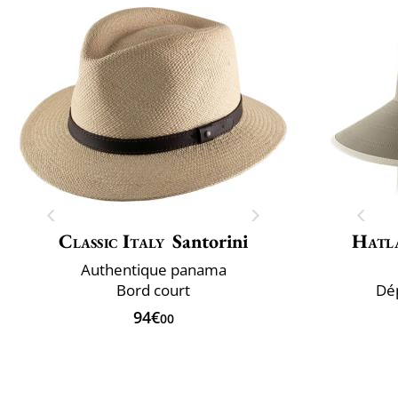
Classic Italy
Santorini
Hatl
Authentique panama
Bord court
Dép
94€
00