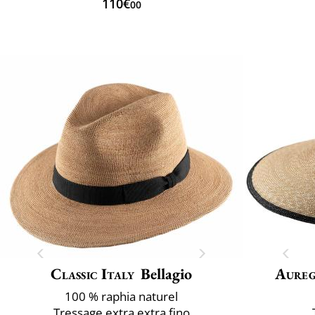
110€
00
Classic Italy
Bellagio
Aure
100 % raphia naturel
Tressage extra extra fino