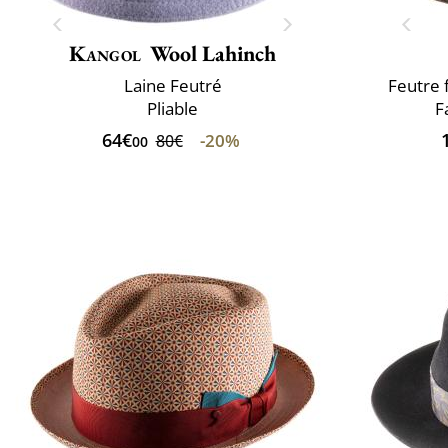
Kangol
Wool Lahinch
Laine Feutré
Feutre 
Pliable
F
64€
-20%
80€
00