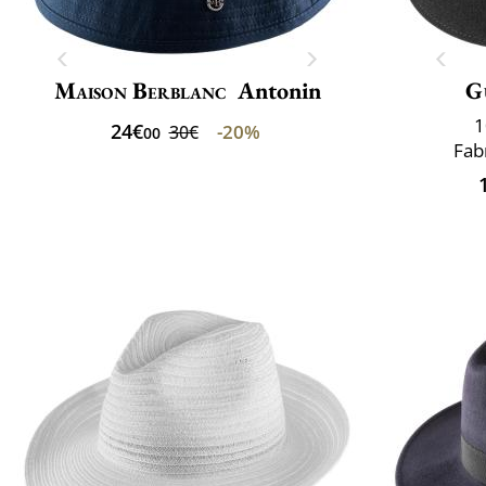
Maison Berblanc
Antonin
G
1
24€
-20%
30€
00
Fabr