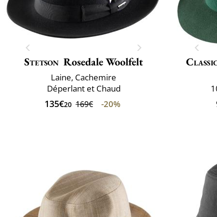
Stetson
Rosedale Woolfelt
Classi
Laine, Cachemire
Déperlant et Chaud
1
135€
-20%
169€
20