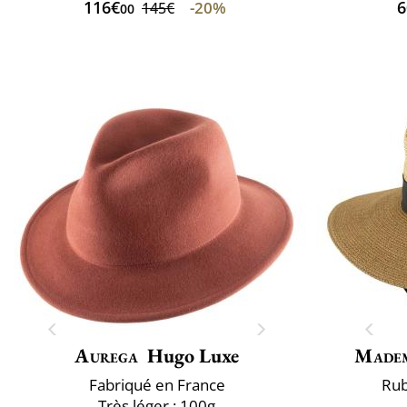
116€
6
-20%
145€
00
Aurega
Hugo Luxe
Madem
Fabriqué en France
Rub
Très léger : 100g