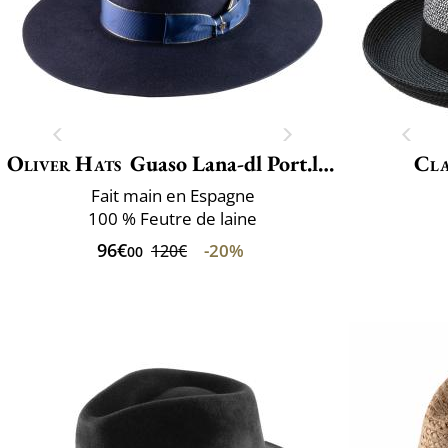
Oliver Hats
Guaso Lana-dl Port.lux
Cla
Fait main en Espagne
100 % Feutre de laine
96€
-20%
120€
00