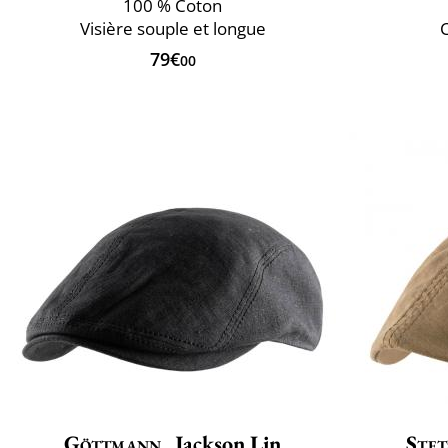
100 % Coton
Visière souple et longue
79€
00
Göttmann
Jackson Lin
Stet