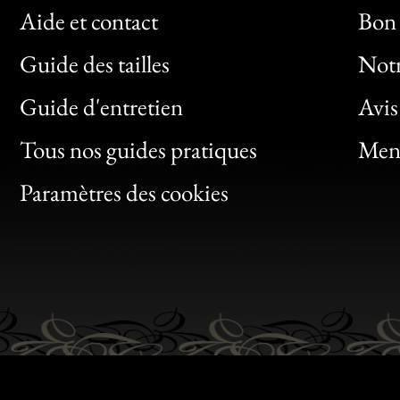
Aide et contact
Bon 
Guide des tailles
Notr
Bon
Guide d'entretien
Avis
Clic
Tous nos guides pratiques
Ment
Bon
Paramètres des cookies
Gen