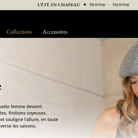
✦
Femme
·
Homme
L’ÉTÉ EN CHAPEAU
Collections
Accessoires
e
quette femme devient
ées, finitions soyeuses.
et souligne l’allure, en toute
verse les saisons.