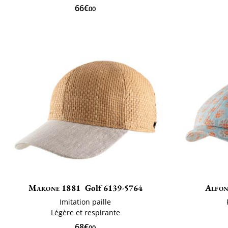
66€
00
Marone 1881
Golf 6139-5764
Alfon
Imitation paille
Légère et respirante
68€
00