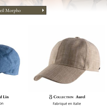
eil Morpho
tien
ent la porter?
 des tailles
d Lin
Collection
Aurel
ton
Fabriqué en Italie