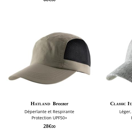
Hatland
Breezer
Classic It
Déperlante et Respirante
Léger,
Protection UPF50+
28€
00