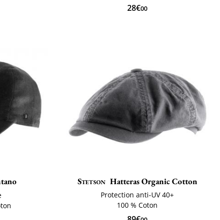
28€
00
tano
Stetson
Hatteras Organic Cotton
Protection anti-UV 40+
e
100 % Coton
oton
89€
00