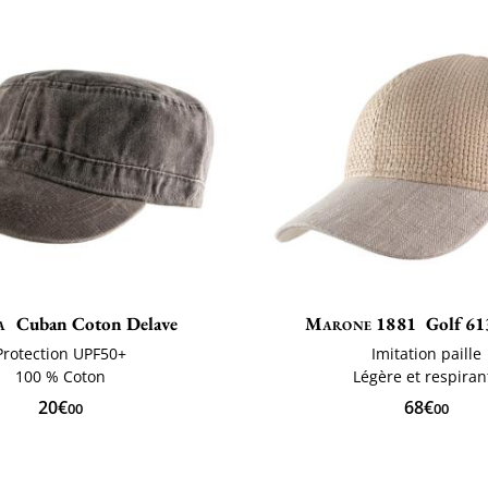
a
Cuban Coton Delave
Marone 1881
Golf 61
Protection UPF50+
Imitation paille
100 % Coton
Légère et respiran
20€
68€
00
00