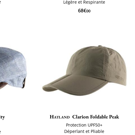
e
Légère et Respirante
68€
00
ity
Hatland
Clarion Foldable Peak
Protection UPF50+
Déperlant et Pliable
e