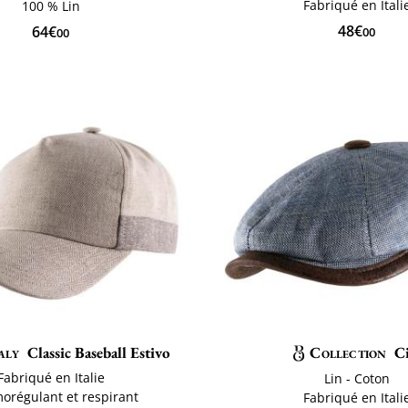
Fabriqué en Itali
100 % Lin
48€
64€
00
00
aly
Classic Baseball Estivo
Collection
C
Fabriqué en Italie
Lin - Coton
orégulant et respirant
Fabriqué en Itali