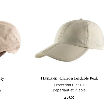
ity
Hatland
Clarion Foldable Peak
Protection UPF50+
Déperlant et Pliable
e
28€
00