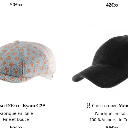
50€
42€
00
00
so D'Este
Kyoto C29
Collection
Mon
Fabriqué en Italie
Fabriqué en Itali
Fine et Douce
100 % Velours de C
95€
55€
00