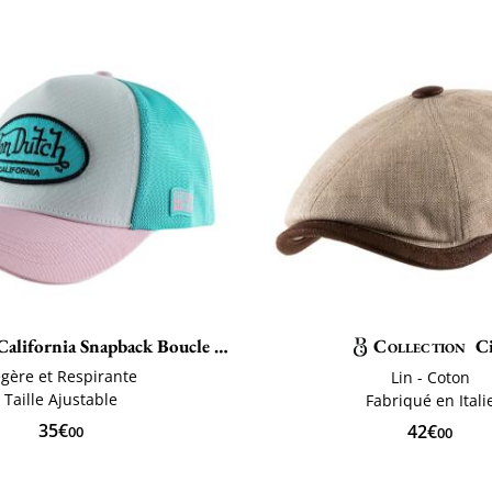
California Snapback Boucle Lof
Collection
C
égère et Respirante
Lin - Coton
Taille Ajustable
Fabriqué en Itali
35€
42€
00
00