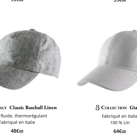
00
aly
Classic Baseball Linen
Collection
Gi
 fluide, thermorégulant
Fabriqué en Itali
Fabriqué en Italie
100 % Lin
48€
64€
00
00