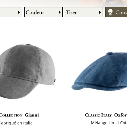
Couleur
Trier
Cons
Entre
Comm
Guide
Collection
Gianni
Classic Italy
Oxfor
Mélange Lin et Co
Fabriqué en Italie