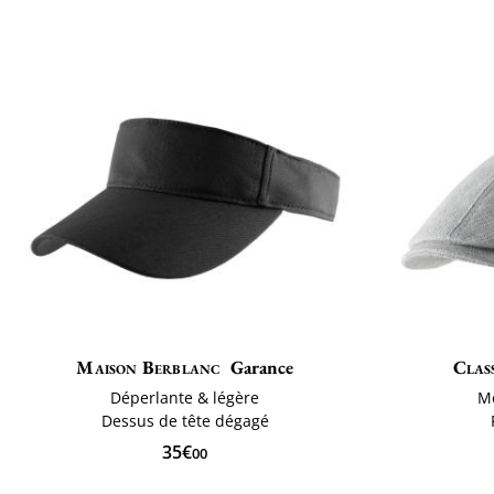
Maison Berblanc
Garance
Class
Déperlante & légère
Mé
Dessus de tête dégagé
35€
00