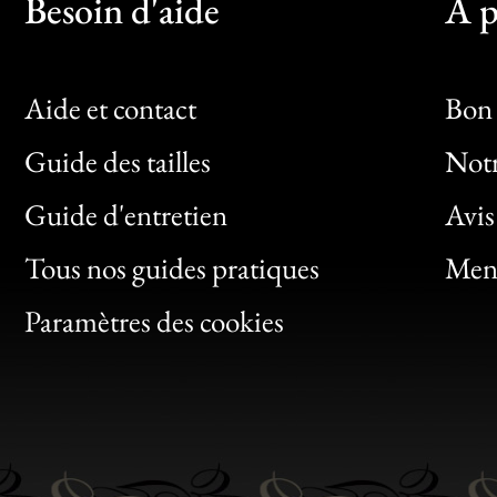
Besoin d'aide
À p
Aide et contact
Bon 
Guide des tailles
Notr
Bon
Guide d'entretien
Avis
Clic
Tous nos guides pratiques
Ment
Bon
Paramètres des cookies
Gen