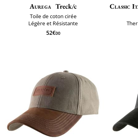
Aurega
Treck/c
Classic It
Toile de coton cirée
Légère et Résistante
Ther
52€
00