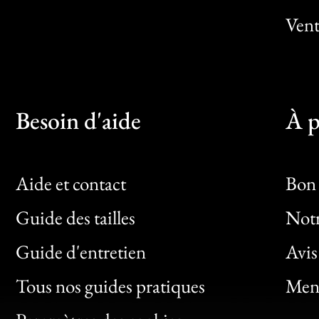
Vent
Besoin d'aide
À p
Aide et contact
Bon 
Guide des tailles
Notr
Bon
Guide d'entretien
Avis
Clic
Tous nos guides pratiques
Ment