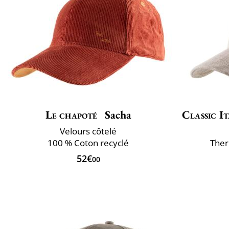
Le chapoté
Sacha
Classic It
Velours côtelé
100 % Coton recyclé
Ther
52€
00