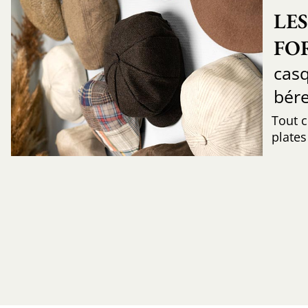
LES
FO
casq
bére
Tout c
plates