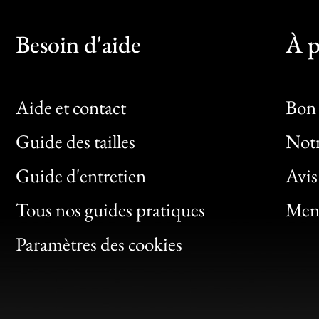
Besoin d'aide
À p
Aide et contact
Bon 
Guide des tailles
Notr
Bon
Guide d'entretien
Avis
Clic
Tous nos guides pratiques
Ment
Bon
Paramètres des cookies
Gen