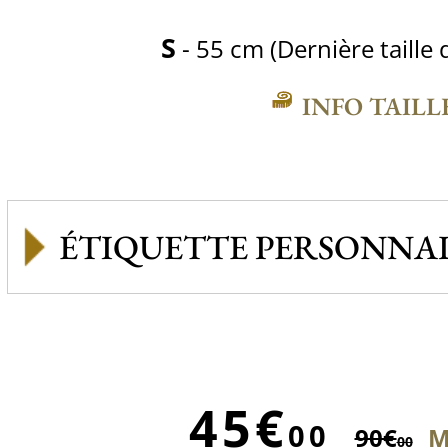
S
- 55 cm (Dernière taille 
INFO TAILL
ÉTIQUETTE PERSONNAL
45€
00
90€
M
00