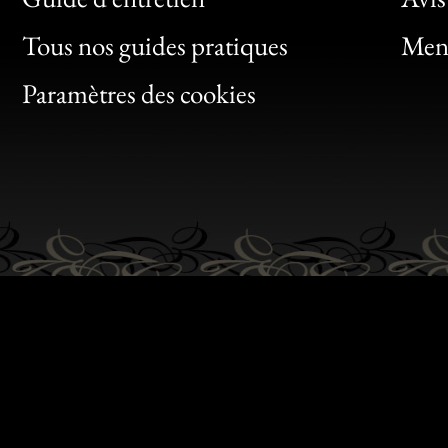
Clic
Tous nos guides pratiques
Ment
Bon
Paramètres des cookies
Gen