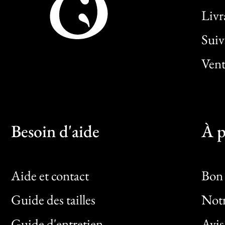
Livr
Sui
Vent
Besoin d'aide
À p
Aide et contact
Bon 
Guide des tailles
Notr
Bon
Guide d'entretien
Avis