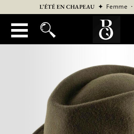
✦
Femme
L’ÉTÉ EN CHAPEAU