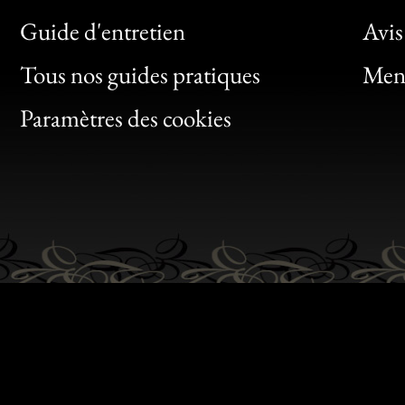
Bon
Guide d'entretien
Avis
Clic
Tous nos guides pratiques
Ment
Bon
Paramètres des cookies
Gen