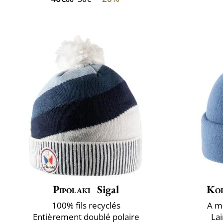
Pipolaki
Sigal
Ko
100% fils recyclés
A ​m
Entièrement doublé polaire
La