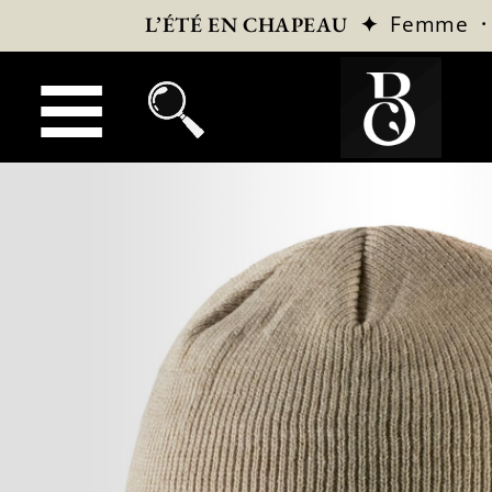
✦
Femme
L’ÉTÉ EN CHAPEAU