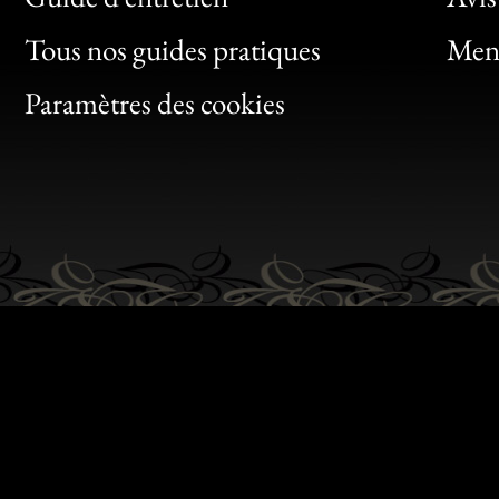
Clic
Tous nos guides pratiques
Ment
Bon
Paramètres des cookies
Gen