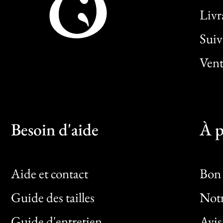
Livr
Sui
Vent
Besoin d'aide
À p
Aide et contact
Bon 
Guide des tailles
Notr
Bon
Guide d'entretien
Avis