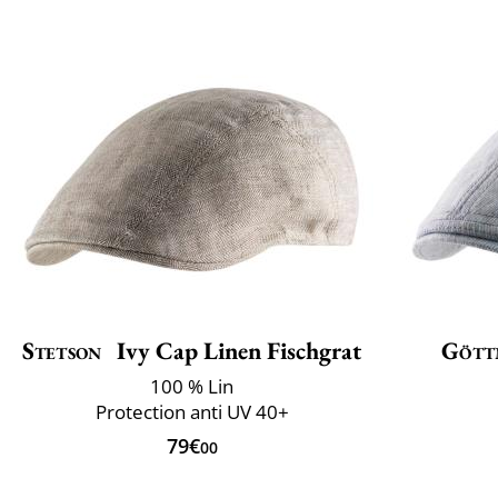
Stetson
Ivy Cap Linen Fischgrat
Gött
100 % Lin
Protection anti UV 40+
79€
00