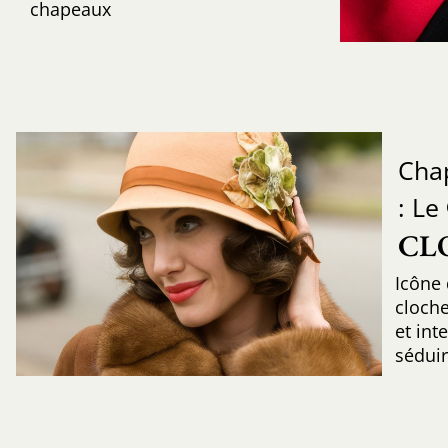
chapeaux
Cha
: Le
CL
Icône
cloche
et int
sédui