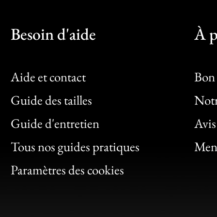
Besoin d'aide
À p
Aide et contact
Bon 
Guide des tailles
Notr
Bon
Guide d'entretien
Avis
Clic
Tous nos guides pratiques
Ment
Bon
Paramètres des cookies
Gen