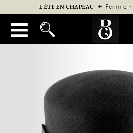
✦
Femme
L’ÉTÉ EN CHAPEAU