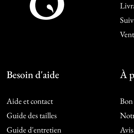
Livr
Sui
Vent
Besoin d'aide
À p
Aide et contact
Bon 
Guide des tailles
Notr
Bon
Guide d'entretien
Avis