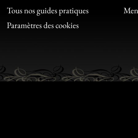
Clic
Tous nos guides pratiques
Ment
Bon
Paramètres des cookies
Gen