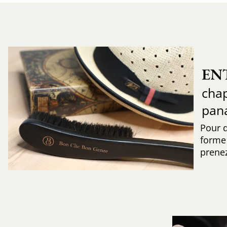
EN
chap
pan
Pour 
forme 
prenez