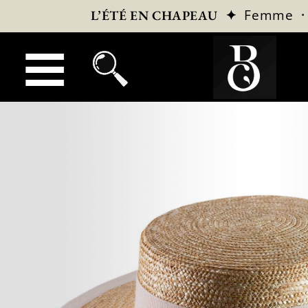
✦
Femme
L’ÉTÉ EN CHAPEAU