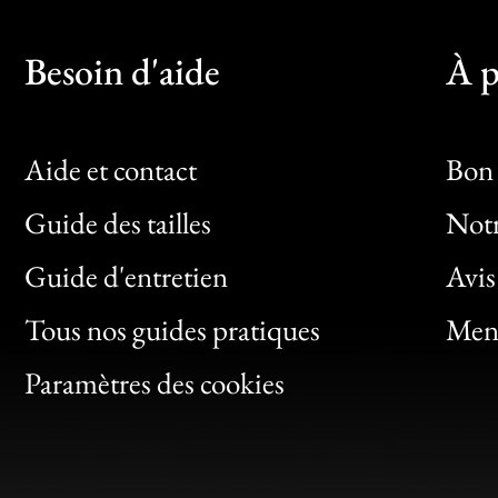
Besoin d'aide
À p
Aide et contact
Bon 
Guide des tailles
Notr
Bon
Guide d'entretien
Avis
Clic
Tous nos guides pratiques
Ment
Bon
Paramètres des cookies
Gen