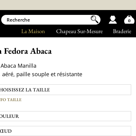
0
La Maison
Chapeau Sur-Mesure
Braderie
 Fedora Abaca
e Abaca Manilla
 aéré, paille souple et résistante
NFO TAILLE
OULEUR
ŒUD