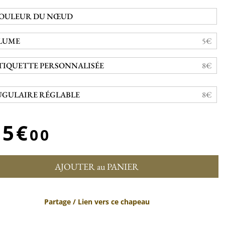
OULEUR DU NŒUD
LUME
5€
TIQUETTE PERSONNALISÉE
8€
UGULAIRE RÉGLABLE
8€
55€
00
AJOUTER au PANIER
Partage / Lien vers ce chapeau