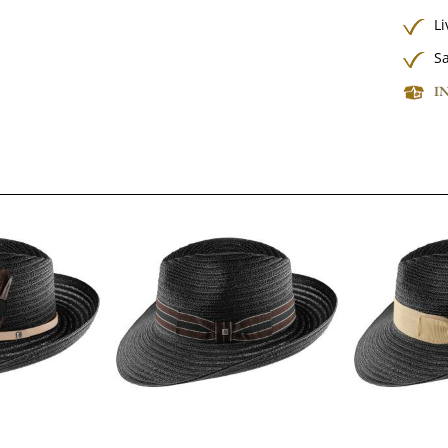
Li
Sa
I