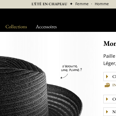
✦
Femme
·
Homme
L’ÉTÉ EN CHAPEAU
Collections
Accessoires
Mon
Paill
Léger,
I
C
N