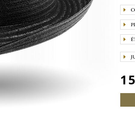
C
P
É
J
1