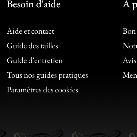
Besoin d'aide
À p
Aide et contact
Bon 
Guide des tailles
Notr
Bon
Guide d'entretien
Avis
Clic
Tous nos guides pratiques
Ment
Bon
Paramètres des cookies
Gen