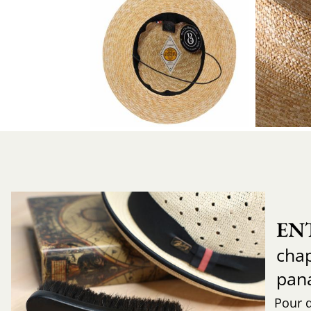
EN
chap
pan
Pour 