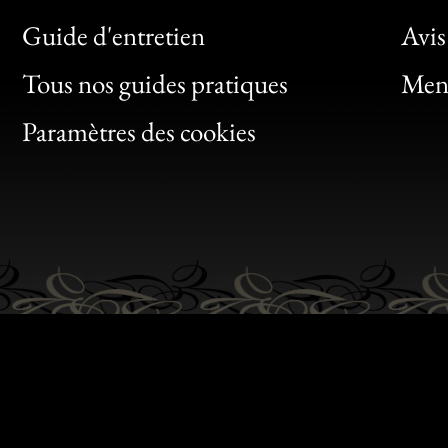
Bon
Guide d'entretien
Avis
Clic
Tous nos guides pratiques
Ment
Bon
Paramètres des cookies
Gen