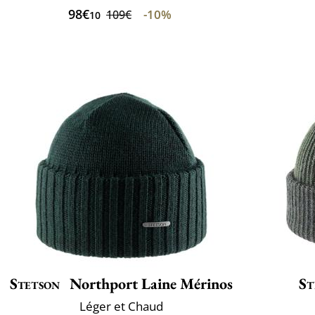
98€
-10%
109€
10
Stetson
Northport Laine Mérinos
St
Léger et Chaud