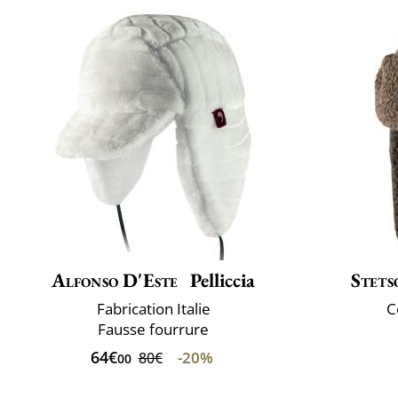
Alfonso D'Este
Pelliccia
Stets
Fabrication Italie
C
Fausse fourrure
64€
-20%
80€
00