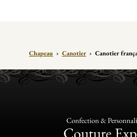
Chapeau
›
Canotier
›
Canotier fran
Confection & Personnali
Couture Exp