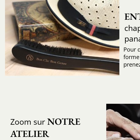
EN
chap
pan
Pour 
forme 
prenez
NOTRE 
Zoom sur
ATELIER