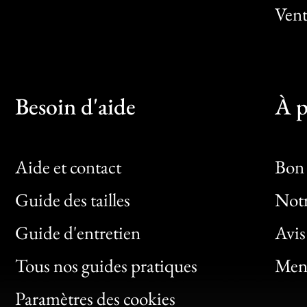
Vent
Besoin d'aide
À p
Aide et contact
Bon 
Guide des tailles
Notr
Bon
Guide d'entretien
Avis
Clic
Tous nos guides pratiques
Ment
Bon
Paramètres des cookies