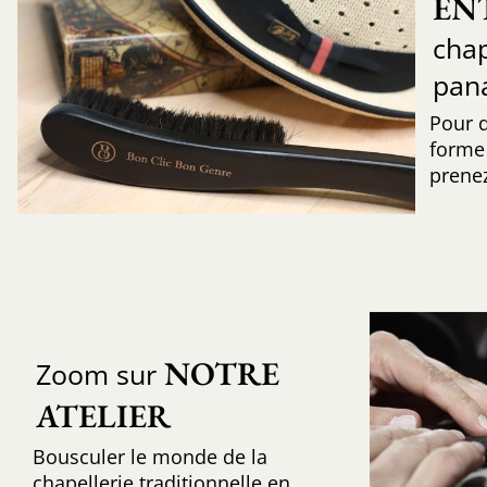
EN
chap
pan
Pour 
forme 
prenez
NOTRE 
Zoom sur
ATELIER
Bousculer le monde de la
chapellerie traditionnelle en