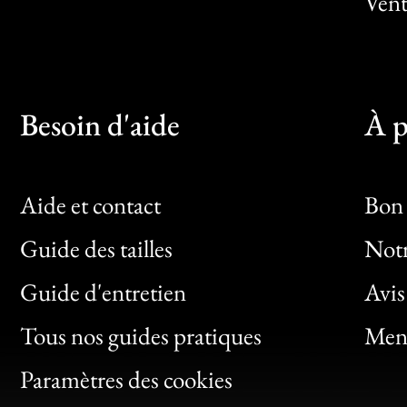
Vent
Besoin d'aide
À p
Aide et contact
Bon 
Guide des tailles
Notr
Bon
Guide d'entretien
Avis
Clic
Tous nos guides pratiques
Ment
Bon
Paramètres des cookies