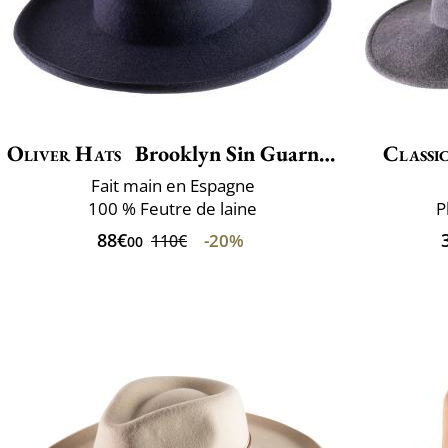
Oliver Hats
Brooklyn Sin Guarnicion
Classic
Fait main en Espagne
100 % Feutre de laine
P
88€
-20%
110€
00