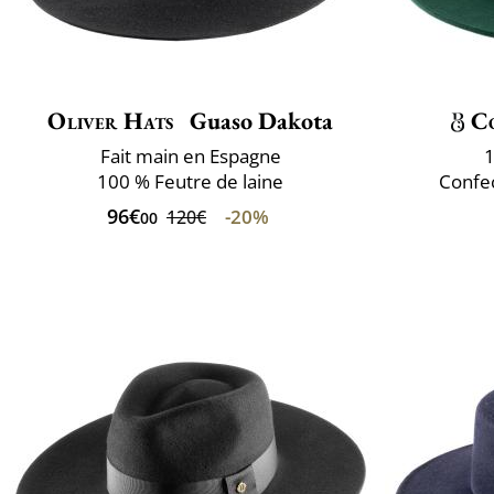
Oliver Hats
Guaso Dakota
C
Fait main en Espagne
1
100 % Feutre de laine
Confec
96€
-20%
120€
00