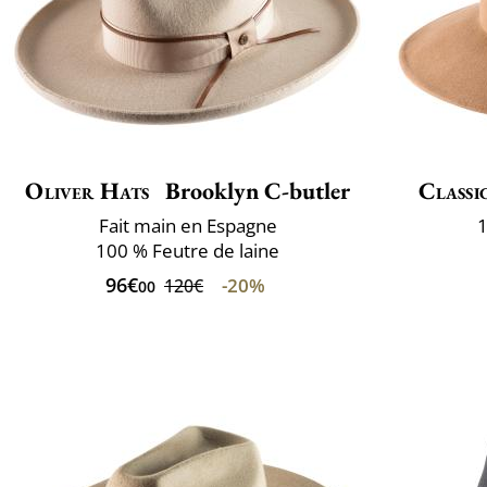
Oliver Hats
Brooklyn C-butler
Classi
Fait main en Espagne
1
100 % Feutre de laine
96€
-20%
120€
00