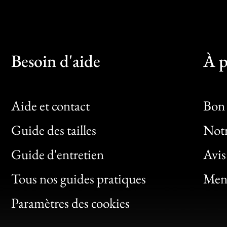
Besoin d'aide
À p
Aide et contact
Bon 
Guide des tailles
Notr
Bon
Guide d'entretien
Avis
Clic
Tous nos guides pratiques
Ment
Bon
Paramètres des cookies
Gen