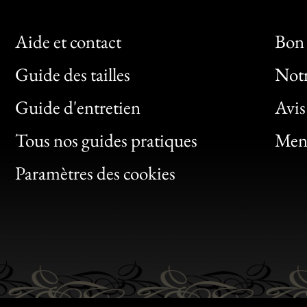
Aide et contact
Bon 
Guide des tailles
Notr
Bon
Guide d'entretien
Avis
Clic
Tous nos guides pratiques
Ment
Bon
Paramètres des cookies
Gen