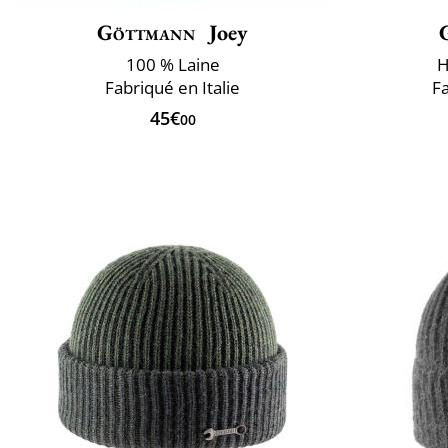
Göttmann
Joey
100 % Laine
H
Fabriqué en Italie
F
45€
00