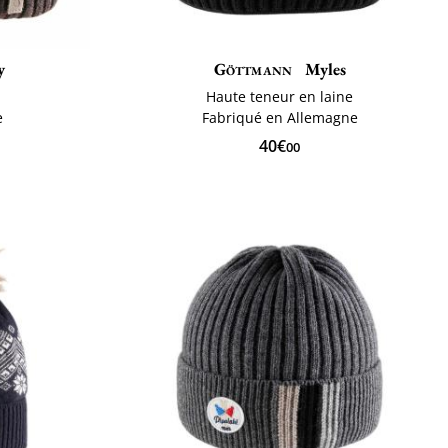
y
Göttmann
Myles
Haute teneur en laine
e
Fabriqué en Allemagne
40€
00