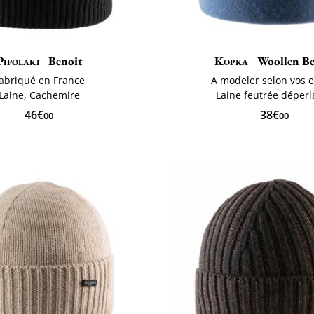
Pipolaki
Benoit
Kopka
Woollen Be
abriqué en France
A ​modeler selon vos 
Laine, Cachemire
Laine feutrée déperl
46€
38€
00
00