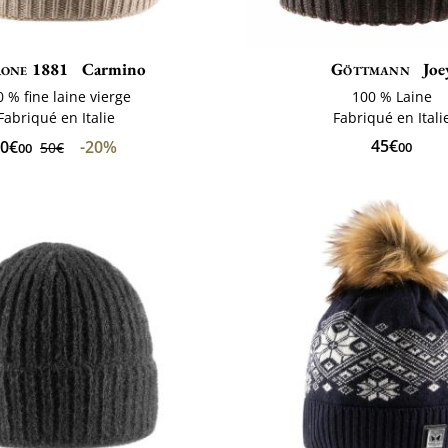
one 1881
Carmino
Göttmann
Joe
0 % fine laine vierge
100 % Laine
Fabriqué en Italie
Fabriqué en Itali
45€
0€
-20%
50€
00
00