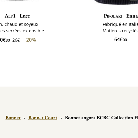
Alp1
Luce
Pipolaki
Enna
in, chaud et soyeux
Fabriqué en Itali
les serrées extensible
Matières recyclé
64€
0€
-20%
26€
00
80
Bonnet
›
Bonnet Court
›
Bonnet angora BCBG Collection E