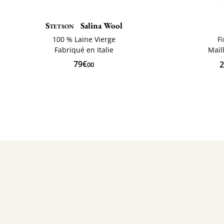
Stetson
Salina Wool
100 % Laine Vierge
F
Fabriqué en Italie
Mail
79€
2
00