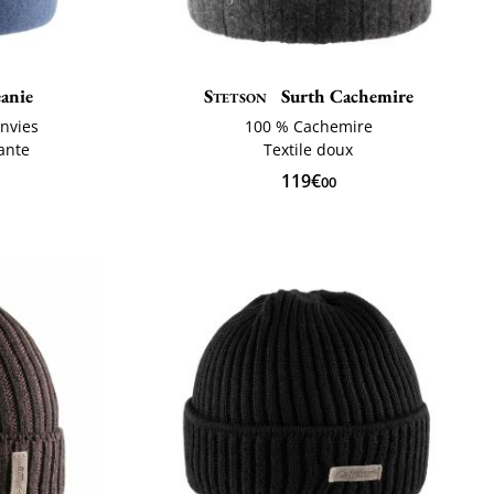
anie
Stetson
Surth Cachemire
envies
100 % Cachemire
ante
Textile doux
119€
00