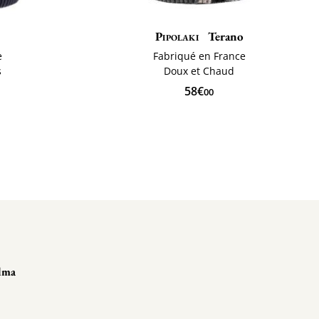
Pipolaki
Terano
e
Fabriqué en France
s
Doux et Chaud
58€
00
lma