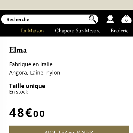
0
La Maison
Chapeau Sur-Mesure
Braderie
Elma
Fabriqué en Italie
Angora, Laine, nylon
Taille unique
En stock
48€
00
AJOUTER au PANIER