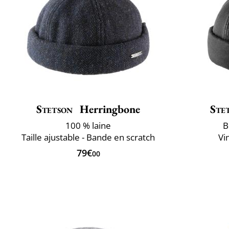
Stetson
Herringbone
Ste
100 % laine
B
Taille ajustable - Bande en scratch
Vi
79€
00