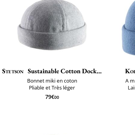
Stetson
Sustainable Cotton Docker
Ko
Bonnet miki en coton
A ​m
Pliable et Très léger
La
79€
00