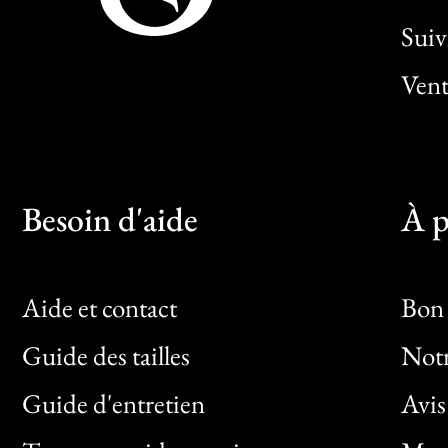
Sui
Vent
Besoin d'aide
À p
Aide et contact
Bon 
Guide des tailles
Notr
Bon
Guide d'entretien
Avis