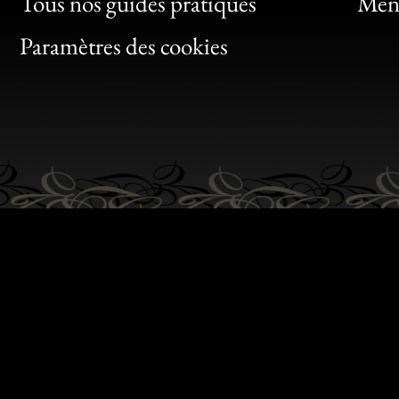
Clic
Tous nos guides pratiques
Ment
Bon
Paramètres des cookies
Gen