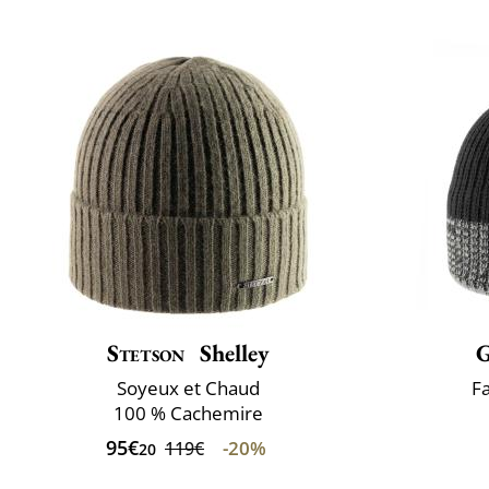
Stetson
Shelley
Soyeux et Chaud
F
100 % Cachemire
95€
-20%
119€
20