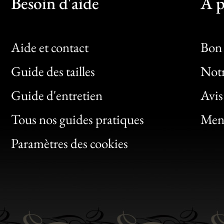
Besoin d'aide
À p
Aide et contact
Bon 
Guide des tailles
Notr
Bon
Guide d'entretien
Avis
Clic
Tous nos guides pratiques
Ment
Bon
Paramètres des cookies
Gen