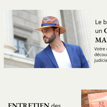
Le b
un
MA
Votre 
découv
judic
ENTRETIEN
des