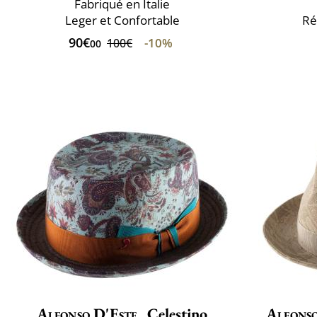
Fabriqué en Italie
Leger et Confortable
Ré
90€
-10%
100€
00
Alfonso D'Este
Celestino
Alfonso