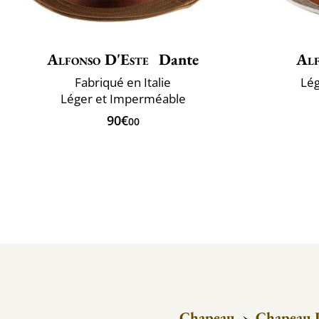
Alfonso D'Este
Dante
Alf
Fabriqué en Italie
Lég
Léger et Imperméable
90€
00
Chapeau
›
Chapeau P