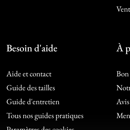
Vent
Besoin d'aide
À p
Aide et contact
Bon 
Guide des tailles
Notr
Bon
Guide d'entretien
Avis
Clic
Tous nos guides pratiques
Ment
Bon
Paramètres des cookies