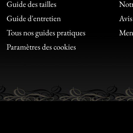
Guide des tailles
Notr
Bon
Guide d'entretien
Avis
Clic
Tous nos guides pratiques
Ment
Bon
Paramètres des cookies
Gen