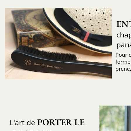
EN
chap
pan
Pour 
forme 
prenez
PORTER LE 
L'art de