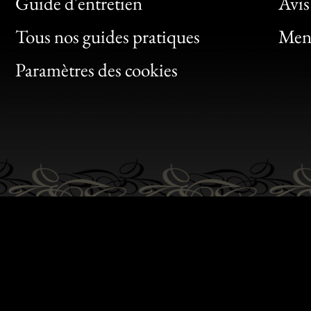
Bon
Guide d'entretien
Avis
Clic
Tous nos guides pratiques
Ment
Bon
Paramètres des cookies
Gen