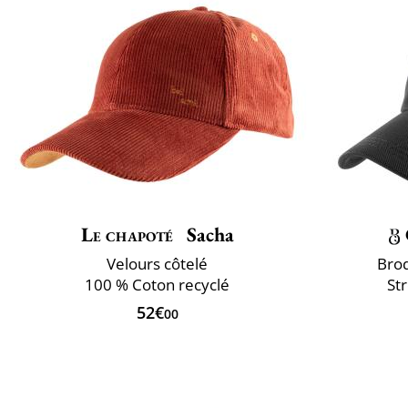
Le chapoté
Sacha
Velours côtelé
Bro
100 % Coton recyclé
St
52€
00