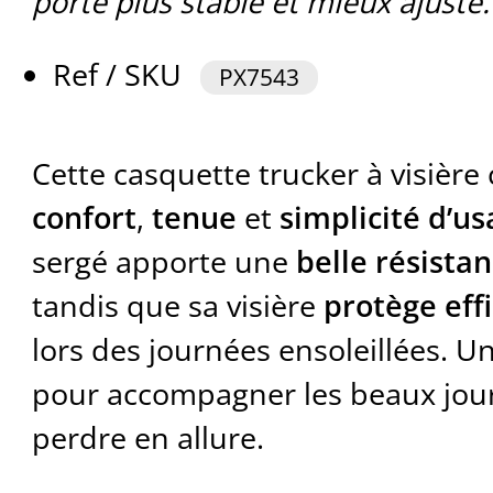
porté plus stable et mieux ajusté.
Ref / SKU
PX7543
Cette casquette trucker à visièr
confort
,
tenue
et
simplicité d’u
sergé apporte une
belle résista
tandis que sa visière
protège ef
lors des journées ensoleillées. 
pour accompagner les beaux jours
perdre en allure.