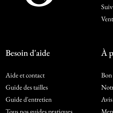
Sui
Vent
Besoin d'aide
À p
Aide et contact
Bon 
Guide des tailles
Notr
Bon
Guide d'entretien
Avis
Clic
Tous nos guides pratiques
Ment