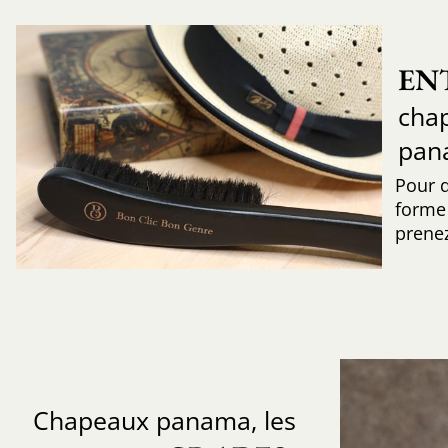
EN
chap
pan
Pour 
forme 
prenez
Chapeaux panama, les